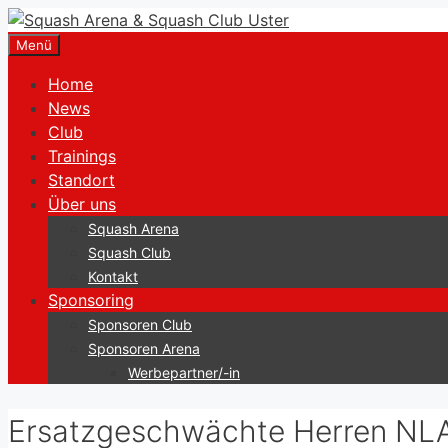
Zum
Inhalt
Menü
springen
Home
News
Club
Trainings
Standort
Über uns
Squash Arena
Squash Club
Kontakt
Sponsoring
Sponsoren Club
Sponsoren Arena
Werbepartner/-in
Ersatzgeschwächte Herren NLA 