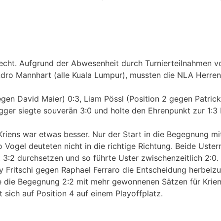
cht. Aufgrund der Abwesenheit durch Turnierteilnahmen vo
ro Mannhart (alle Kuala Lumpur), mussten die NLA Herren 
gen David Maier) 0:3, Liam Pössl (Position 2 gegen Patrick 
gger siegte souverän 3:0 und holte den Ehrenpunkt zur 1:
iens war etwas besser. Nur der Start in die Begegnung mit
Vogel deuteten nicht in die richtige Richtung. Beide Usterm
3:2 durchsetzen und so führte Uster zwischenzeitlich 2:0. 
y Fritschi gegen Raphael Ferraro die Entscheidung herbeiz
e die Begegnung 2:2 mit mehr gewonnenen Sätzen für Krien
 sich auf Position 4 auf einem Playoffplatz.