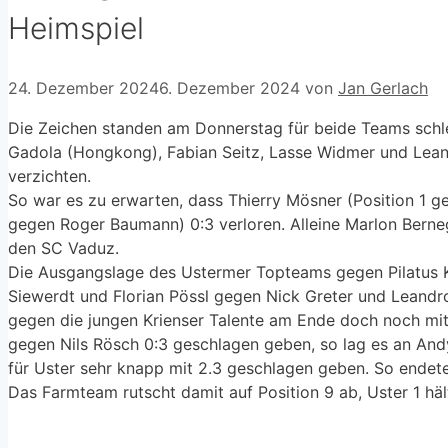
Heimspiel
24. Dezember 2024
6. Dezember 2024
von
Jan Gerlach
Die Zeichen standen am Donnerstag für beide Teams schle
Gadola (Hongkong), Fabian Seitz, Lasse Widmer und Leand
verzichten.
So war es zu erwarten, dass Thierry Mösner (Position 1 ge
gegen Roger Baumann) 0:3 verloren. Alleine Marlon Berne
den SC Vaduz.
Die Ausgangslage des Ustermer Topteams gegen Pilatus Kr
Siewerdt und Florian Pössl gegen Nick Greter und Leandro 
gegen die jungen Krienser Talente am Ende doch noch mit 
gegen Nils Rösch 0:3 geschlagen geben, so lag es an And
für Uster sehr knapp mit 2.3 geschlagen geben. So endet
Das Farmteam rutscht damit auf Position 9 ab, Uster 1 hält